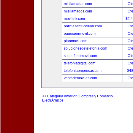
misllamadas.com
Ofe
misllamados.com
Ofe
movilink.com
$2,
noticiasentucelular.com
Ofe
pagospormovil.com
Ofe
planmovil.com
Ofe
solucionesdetelefonia.com
Ofe
sutelefonomovil.com
Ofe
telefoniadigital.com
Ofe
telefoniaempresas.com
$4
ventademoviles.com
Ofe
<< Categoria Anterior (Compras y Comercio
ElectrÃ³nico)