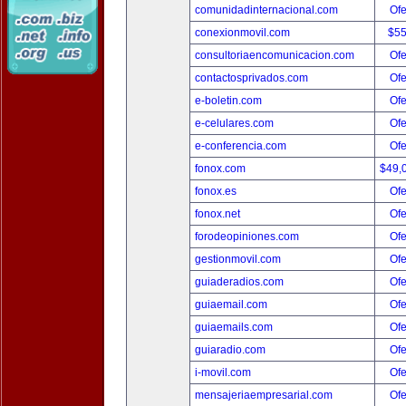
comunidadinternacional.com
Ofe
conexionmovil.com
$5
consultoriaencomunicacion.com
Ofe
contactosprivados.com
Ofe
e-boletin.com
Ofe
e-celulares.com
Ofe
e-conferencia.com
Ofe
fonox.com
$49,
fonox.es
Ofe
fonox.net
Ofe
forodeopiniones.com
Ofe
gestionmovil.com
Ofe
guiaderadios.com
Ofe
guiaemail.com
Ofe
guiaemails.com
Ofe
guiaradio.com
Ofe
i-movil.com
Ofe
mensajeriaempresarial.com
Ofe