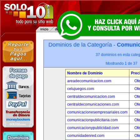
Dominios de la Categoría -
Comunica
37 dominios en esta categ
Mostrando 1 de 37
Nombre de Dominio
Prec
areadecomunicacion.com
Ofe
celujuegos.com
Ofe
centraldecomunicacion.com
Ofe
centraldecomunicaciones.com
Ofe
comunicacionesempresariales.com
Ofe
comunicacionpublicitaria.com
Ofe
comunicacionypublicidad.com
Ofe
comunidadenred.com
Ofe