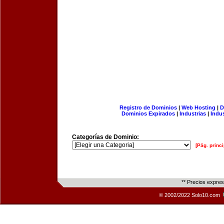
Registro de Dominios
|
Web Hosting
|
D
Dominios Expirados
|
Industrias
|
Indu
Categorías de Dominio:
[Pág. princi
** Precios expre
© 2002/2022 Solo10.com