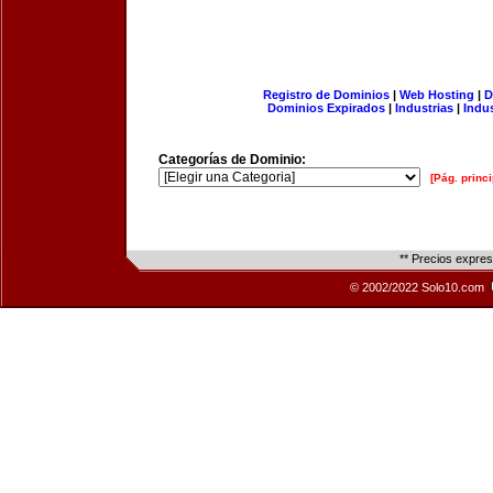
Registro de Dominios
|
Web Hosting
|
D
Dominios Expirados
|
Industrias
|
Indu
Categorías de Dominio:
[Pág. princi
** Precios expre
© 2002/2022 Solo10.com