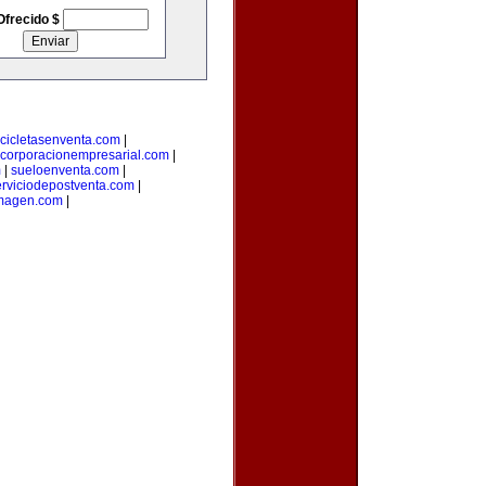
Ofrecido $
cicletasenventa.com
|
corporacionempresarial.com
|
m
|
sueloenventa.com
|
erviciodepostventa.com
|
imagen.com
|