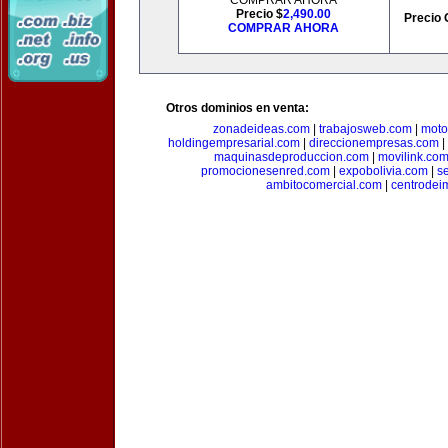
COMPRAR AHORA
Precio $
2,490.00
Precio 
COMPRAR AHORA
Otros dominios en venta:
zonadeideas.com
|
trabajosweb.com
|
moto
holdingempresarial.com
|
direccionempresas.com
|
maquinasdeproduccion.com
|
movilink.co
promocionesenred.com
|
expobolivia.com
|
s
ambitocomercial.com
|
centrode