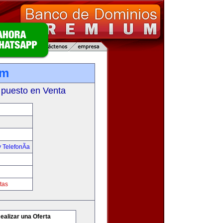
om
 puesto en Venta
 TelefonÃ­a
tas
ealizar una Oferta