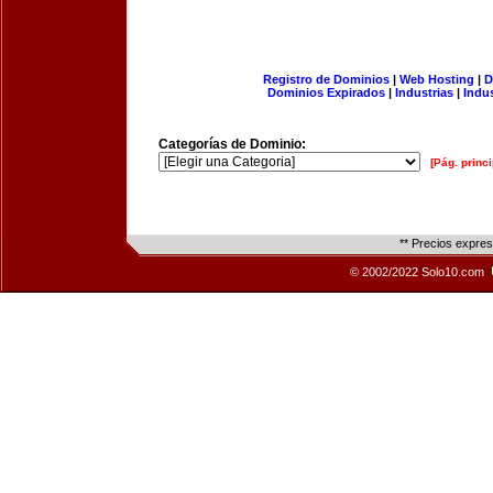
Registro de Dominios
|
Web Hosting
|
D
Dominios Expirados
|
Industrias
|
Indu
Categorías de Dominio:
[Pág. princi
** Precios expre
© 2002/2022 Solo10.com