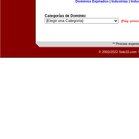
Dominios Expirados
|
Industrias
|
Indu
Categorías de Dominio:
[Pág. princi
** Precios expre
© 2002/2022 Solo10.com