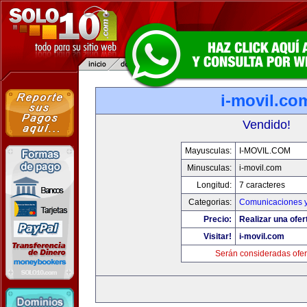
i-movil.co
Vendido!
Mayusculas:
I-MOVIL.COM
Minusculas:
i-movil.com
Longitud:
7 caracteres
Categorias:
Comunicaciones y
Precio:
Realizar una ofer
Visitar!
i-movil.com
Serán consideradas ofer