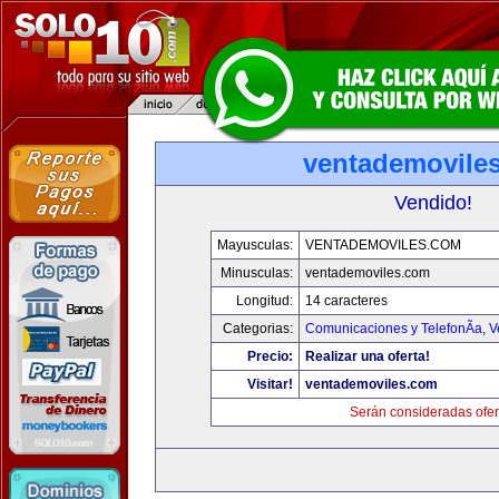
ventademovile
Vendido!
Mayusculas:
VENTADEMOVILES.COM
Minusculas:
ventademoviles.com
Longitud:
14 caracteres
Categorias:
Comunicaciones y TelefonÃ­a
,
V
Precio:
Realizar una oferta!
Visitar!
ventademoviles.com
Serán consideradas ofer