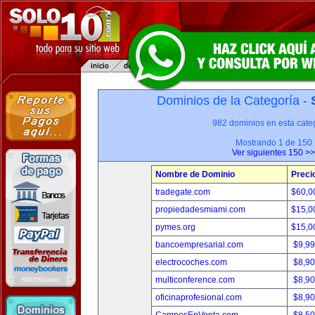
Dominios de la Categoría -
982 dominios en esta categ
Mostrando 1 de 150
Ver siguientes 150 >>
Nombre de Dominio
Preci
tradegate.com
$60,0
propiedadesmiami.com
$15,0
pymes.org
$15,0
bancoempresarial.com
$9,9
electrocoches.com
$8,9
multiconference.com
$8,9
oficinaprofesional.com
$8,9