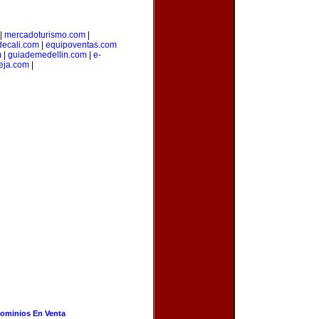
|
mercadoturismo.com
|
decali.com
|
equipoventas.com
m
|
guiademedellin.com
|
e-
eja.com
|
ominios En Venta