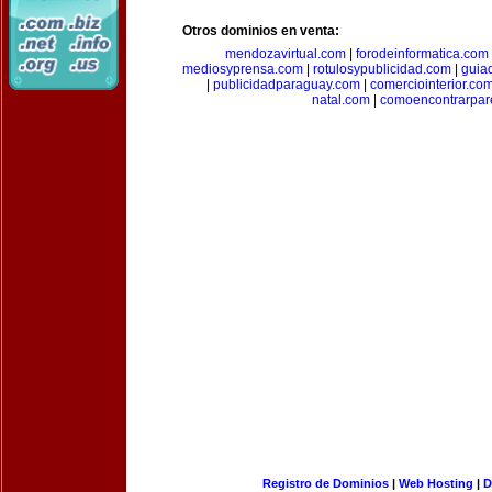
Otros dominios en venta:
mendozavirtual.com
|
forodeinformatica.com
mediosyprensa.com
|
rotulosypublicidad.com
|
guia
|
publicidadparaguay.com
|
comerciointerior.co
natal.com
|
comoencontrarpar
Registro de Dominios
|
Web Hosting
|
D