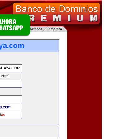
ya.com
GUAYA.COM
a.com
ya.com
tas