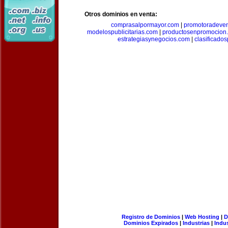
Otros dominios en venta:
comprasalpormayor.com
|
promotoradeve
modelospublicitarias.com
|
productosenpromocion
estrategiasynegocios.com
|
clasificado
Registro de Dominios
|
Web Hosting
|
D
Dominios Expirados
|
Industrias
|
Indu