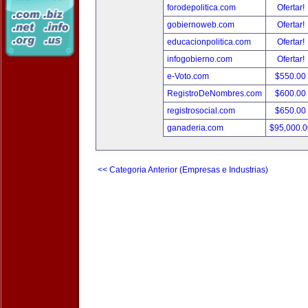
forodepolitica.com
Ofertar!
gobiernoweb.com
Ofertar!
educacionpolitica.com
Ofertar!
infogobierno.com
Ofertar!
e-Voto.com
$550.00
RegistroDeNombres.com
$600.00
registrosocial.com
$650.00
ganaderia.com
$95,000.
<< Categoria Anterior (Empresas e Industrias)