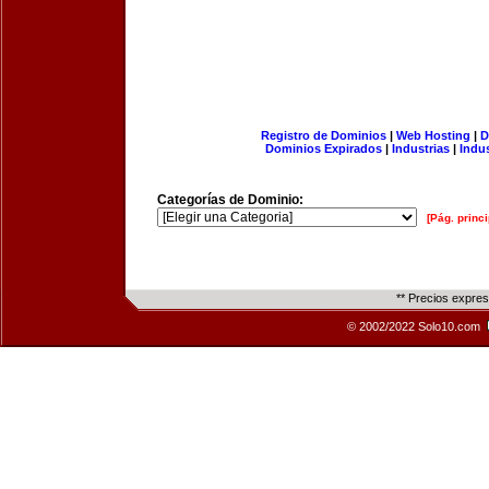
Registro de Dominios
|
Web Hosting
|
D
Dominios Expirados
|
Industrias
|
Indu
Categorías de Dominio:
[Pág. princi
** Precios expre
© 2002/2022 Solo10.com