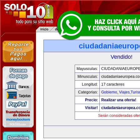
ciudadaniaeurop
Vendido!
Mayusculas:
CIUDADANIAEUROP
Minusculas:
ciudadaniaeuropea.c
Longitud:
17 caracteres
Categorias:
Gobierno
,
Viajes,Turi
Precio:
Realizar una oferta!
Visitar!
ciudadaniaeuropea.c
Serán consideradas ofer