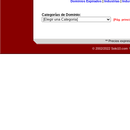
Dominios Expirados
|
Industrias
|
Indu
Categorías de Dominio:
[Pág. princi
** Precios expre
© 2002/2022 Solo10.com