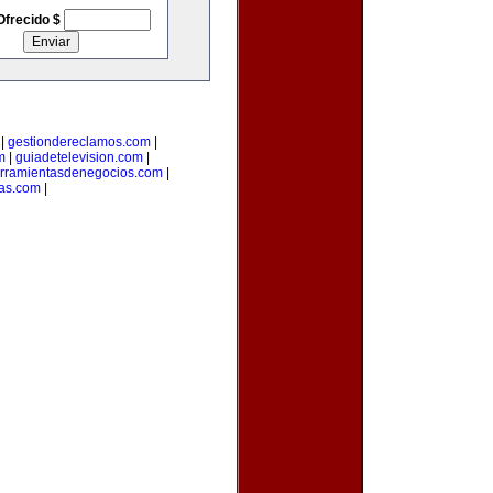
Ofrecido $
|
gestiondereclamos.com
|
m
|
guiadetelevision.com
|
rramientasdenegocios.com
|
as.com
|