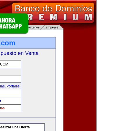
s.com
 puesto en Venta
.COM
ias
,
Portales
m
tas
ealizar una Oferta