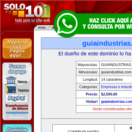
guiaindustria
El dueño de este dominio lo ha
Mayusculas:
GUIAINDUSTRIAS
Minusculas:
guiaindustrias.com
Longitud:
14 caracteres
Categorias:
Empresas e Industr
Precio:
$2,500.00
Visitar!
guiaindustrias.co
Serán consideradas ofer
R