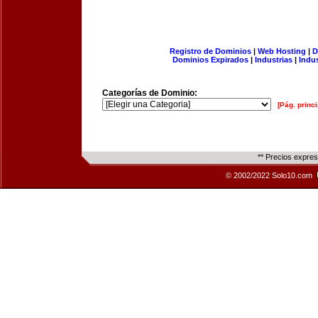
Registro de Dominios
|
Web Hosting
|
D
Dominios Expirados
|
Industrias
|
Indu
Categorías de Dominio:
[Pág. princi
** Precios expre
© 2002/2022 Solo10.com