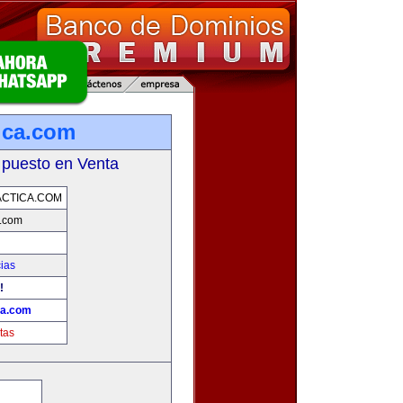
ica.com
 puesto en Venta
CTICA.COM
a.com
cias
!
ca.com
tas