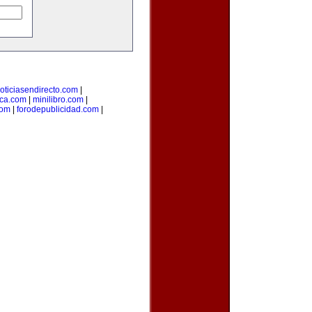
oticiasendirecto.com
|
ica.com
|
minilibro.com
|
com
|
forodepublicidad.com
|