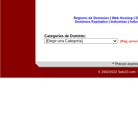
Registro de Dominios
|
Web Hosting
|
D
Dominios Expirados
|
Industrias
|
Indu
Categorías de Dominio:
[Pág. princi
** Precios expre
© 2002/2022 Solo10.com