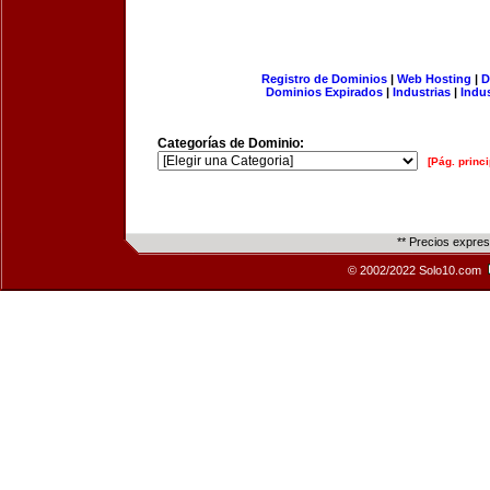
Registro de Dominios
|
Web Hosting
|
D
Dominios Expirados
|
Industrias
|
Indu
Categorías de Dominio:
[Pág. princi
** Precios expre
© 2002/2022 Solo10.com