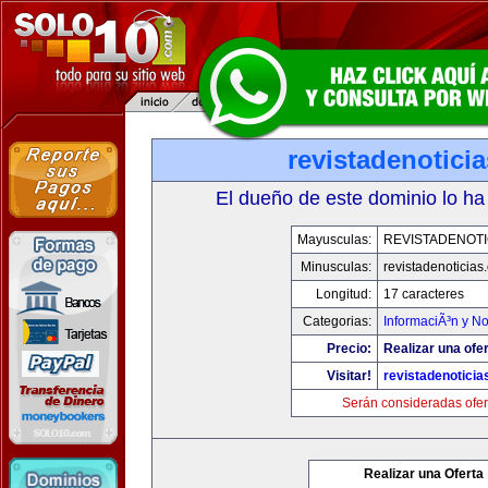
revistadenotici
El dueño de este dominio lo ha
Mayusculas:
REVISTADENOTI
Minusculas:
revistadenoticias
Longitud:
17 caracteres
Categorias:
InformaciÃ³n y No
Precio:
Realizar una ofer
Visitar!
revistadenotici
Serán consideradas ofer
Realizar una Oferta