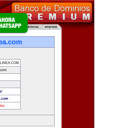
nea.com
LINEA.COM
.com
a!
a.com
tas