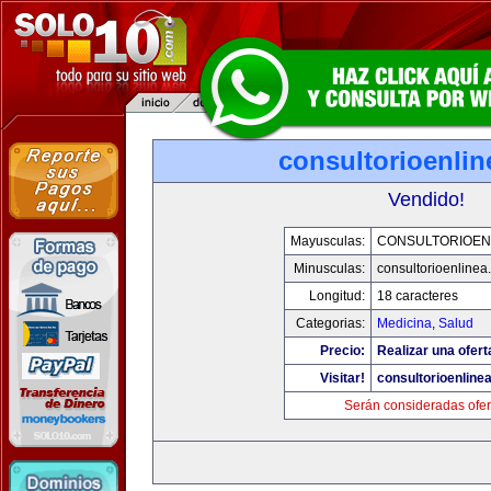
consultorioenli
Vendido!
Mayusculas:
CONSULTORIOEN
Minusculas:
consultorioenlinea
Longitud:
18 caracteres
Categorias:
Medicina
,
Salud
Precio:
Realizar una ofert
Visitar!
consultorioenline
Serán consideradas ofer