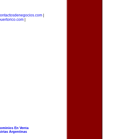
ontactosdenegocios.com
|
uertorico.com
|
ominios En Venta
strias Argentinas