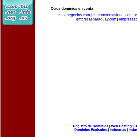
Otros dominios en venta:
clasenegocios.com
|
compraventavirtual.com
|
c
empresasparaguay.com
|
empresasp
Registro de Dominios
|
Web Hosting
|
D
Dominios Expirados
|
Industrias
|
Indu