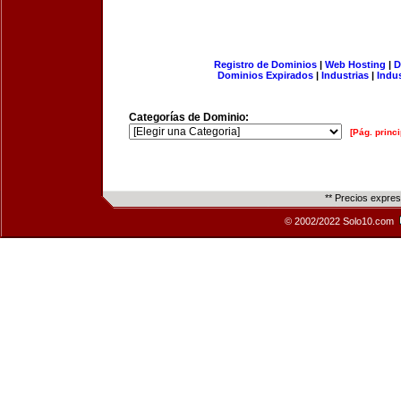
Registro de Dominios
|
Web Hosting
|
D
Dominios Expirados
|
Industrias
|
Indu
Categorías de Dominio:
[Pág. princi
** Precios expre
© 2002/2022 Solo10.com